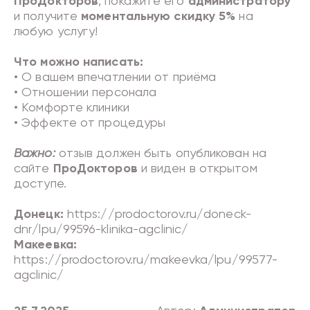
ПроДокторов
, покажите его
администратору
и получите
моментальную скидку 5%
на
любую услугу!
Что можно написать:
• О вашем впечатлении от приёма
• Отношении персонала
• Комфорте клиники
• Эффекте от процедуры
Важно:
отзыв должен быть опубликован на
сайте
ПроДокторов
и виден в открытом
доступе.
Донецк:
https://prodoctorov.ru/doneck-
dnr/lpu/99596-klinika-agclinic/
Макеевка:
https://prodoctorov.ru/makeevka/lpu/99577-
agclinic/