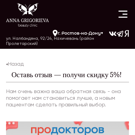
г.
Ростов-на-Дону
ул. Налбандяна, 92/24, Нахичевань (район
Пролетарский)
Назад
Оставь отзыв — получи скидку 5%!
Нам очень важна ваша обратная связь - она
помогает нам становиться лучше, а новым
пациентам сделать правильный выбор.